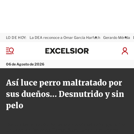
LO DE HOY:
La DEA reconoce a Omar García Harfuch
Gerardo Mérida
E
x
M
I
c
e
n
n
e
i
06 de Agosto de 2026
ú
l
c
s
i
Así luce perro maltratado por
i
a
o
r
sus dueños… Desnutrido y sin
r
S
e
pelo
s
i
ó
n
Denuncian a través de Facebook el maltrato que sufre
un perro en Reynosa, Tamaulipas; piden la ayuda del