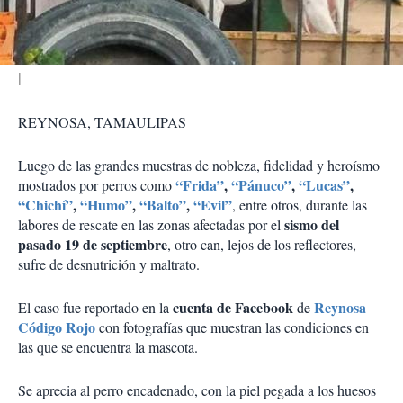
i
r
REYNOSA, TAMAULIPAS
Luego de las grandes muestras de nobleza, fidelidad y heroísmo
“Frida”
,
“Pánuco”
,
“Lucas”
,
mostrados por perros como
“Chichí”
,
“Humo”
,
“Balto”
,
“Evil”
, entre otros, durante las
sismo del
labores de rescate en las zonas afectadas por el
pasado 19 de septiembre
, otro can, lejos de los reflectores,
sufre de desnutrición y maltrato.
cuenta de Facebook
Reynosa
El caso fue reportado en la
de
Código Rojo
con fotografías que muestran las condiciones en
las que se encuentra la mascota.
Se aprecia al perro encadenado, con la piel pegada a los huesos