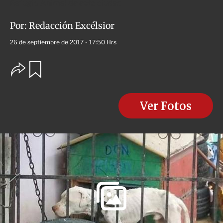
Refugio Animal de esta ciudad
Por:
Redacción Excélsior
26 de septiembre de 2017 - 17:50 Hrs
O
G
u
p
a
c
r
i
d
o
Ver Fotos
a
n
r
e
s
d
e
c
o
m
p
a
r
t