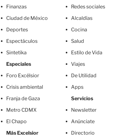
Finanzas
Redes sociales
Ciudad de México
Alcaldías
Deportes
Cocina
Espectáculos
Salud
Sintetika
Estilo de Vida
Especiales
Viajes
Foro Excélsior
De Utilidad
Crisis ambiental
Apps
Franja de Gaza
Servicios
Metro CDMX
Newsletter
El Chapo
Anúnciate
Más Excelsior
Directorio