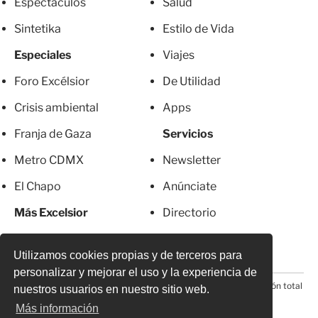
Espectáculos
Salud
Sintetika
Estilo de Vida
Especiales
Viajes
Foro Excélsior
De Utilidad
Crisis ambiental
Apps
Franja de Gaza
Servicios
Metro CDMX
Newsletter
El Chapo
Anúnciate
Más Excelsior
Directorio
Mujeres
Suscripciones
Utilizamos cookies propias y de terceros para
personalizar y mejorar el uso y la experiencia de
© 2026 Todos los derechos reservados. Prohibida la reproducción total
nuestros usuarios en nuestro sitio web.
o parcial, incluyendo cualquier medio electrónico*
Más información