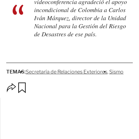
videoconferencia agradeció el apoyo
incondicional de Colombia a Carlos
Iván Márquez, director de la Unidad
Nacional para la Gestión del Riesgo
de Desastres de ese país.
TEMAS:
Secretaría de Relaciones Exteriores
Sismo
O
G
p
u
c
a
i
r
o
d
n
a
e
r