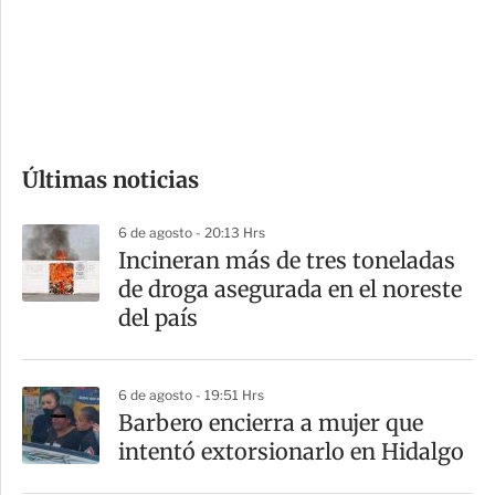
s
d
e
c
o
Últimas noticias
m
p
6 de agosto - 20:13 Hrs
a
Incineran más de tres toneladas
r
de droga asegurada en el noreste
t
del país
i
r
6 de agosto - 19:51 Hrs
Barbero encierra a mujer que
intentó extorsionarlo en Hidalgo