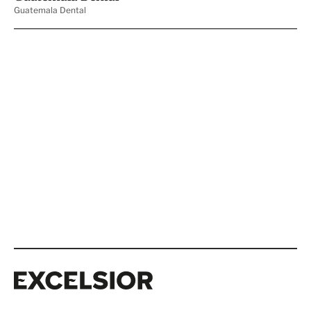
Excelsior
Excelsior