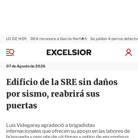
LO DE HOY:
DEA reconoce a García Harfuch
Se jubilan 4 perros detecto
E
x
M
I
c
e
n
n
e
i
07 de Agosto de 2026
ú
l
c
s
i
Edificio de la SRE sin daños
i
a
o
r
por sismo, reabrirá sus
r
S
e
puertas
s
i
ó
n
Luis Videgaray agradeció a brigadistas
internacionales que ofrecen su apoyo en las labores de
búsqueda y rescate de víctimas y retiro de escombros