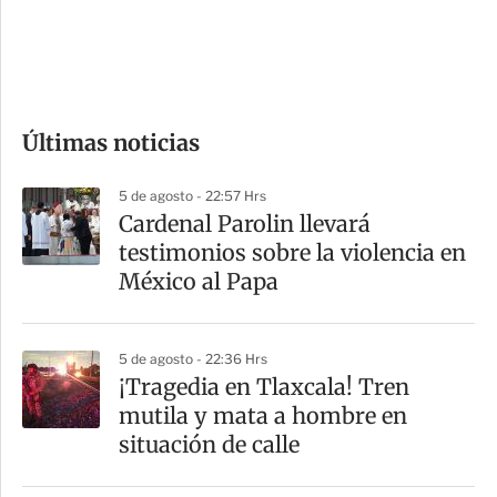
d
e
c
o
Últimas noticias
m
p
5 de agosto - 22:57 Hrs
a
Cardenal Parolin llevará
r
testimonios sobre la violencia en
t
México al Papa
i
r
5 de agosto - 22:36 Hrs
¡Tragedia en Tlaxcala! Tren
mutila y mata a hombre en
situación de calle