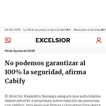
LO DE HOY:
La DEA reconoce a García Harfuch
¡Rescaten al Schnauzer!
E
x
M
I
c
e
n
n
e
i
06 de Agosto de 2026
ú
l
c
s
i
No podemos garantizar al
i
a
o
r
100% la seguridad, afirma
r
S
e
Cabify
s
i
ó
n
El director Alejandro Sisniega asegura que autoridades
deben advertir a empresas sobre relación de personas
con delitos; impulsan que firmas compartan lista negra