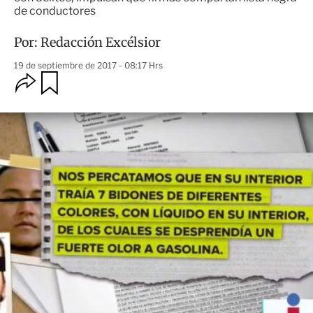
de conductores
Por:
Redacción Excélsior
19 de septiembre de 2017 - 08:17 Hrs
O
G
u
p
a
c
r
i
d
o
a
n
r
e
s
d
e
c
o
m
p
a
r
t
i