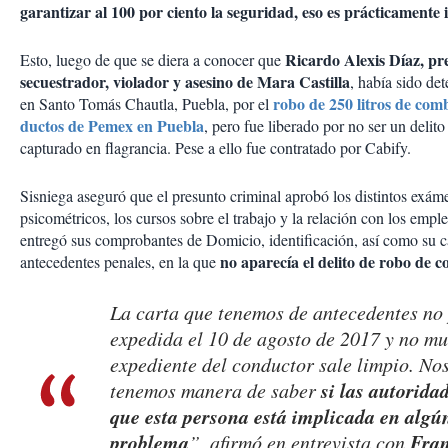
garantizar al 100 por ciento la seguridad, eso es prácticamente 
Ricardo Alexis Díaz, pr
Esto, luego de que se diera a conocer que
secuestrador, violador y asesino de Mara Castilla
, había sido de
robo de 250 litros de comb
en Santo Tomás Chautla, Puebla, por el
ductos de Pemex en Puebla
, pero fue liberado por no ser un delito
capturado en flagrancia. Pese a ello fue contratado por Cabify.
Sisniega aseguró que el presunto criminal aprobó los distintos exám
psicométricos, los cursos sobre el trabajo y la relación con los emp
entregó sus comprobantes de Domicio, identificación, así como su c
no aparecía el delito de robo de 
antecedentes penales, en la que
La carta que tenemos de antecedentes no 
expedida el 10 de agosto de 2017 y no mu
expediente del conductor sale limpio. No
si las autorida
tenemos manera de saber
que esta persona está implicada en algú
problema
Fran
”, afirmó en entrevista con