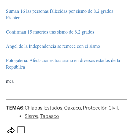
Suman 16 las personas fallecidas por sismo de 8.2 grados
Richter
Confirman 15 muertos tras sismo de 8.2 grados
Ángel de la Independencia se remece con el sismo
Fotogalería: Afectaciones tras sismo en diversos estados de la
República
mca
TEMAS:
Chiapas
Estados
Oaxaca
Protección Civil
Sismo
Tabasco
O
G