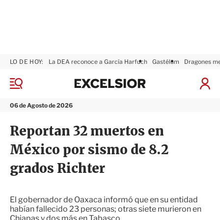
LO DE HOY:
La DEA reconoce a García Harfuch
Gastélum
Dragones m
E
x
M
I
c
e
n
n
e
i
06 de Agosto de 2026
ú
l
c
s
i
Reportan 32 muertos en
i
a
o
r
México por sismo de 8.2
r
S
e
grados Richter
s
i
ó
n
El gobernador de Oaxaca informó que en su entidad
habían fallecido 23 personas; otras siete murieron en
Chiapas y dos más en Tabasco