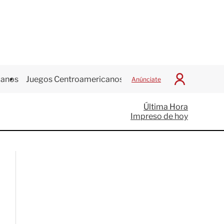
canos
Juegos Centroamericanos
Anúnciate
I
n
i
Última Hora
c
Impreso de hoy
i
a
r
S
e
s
i
ó
n