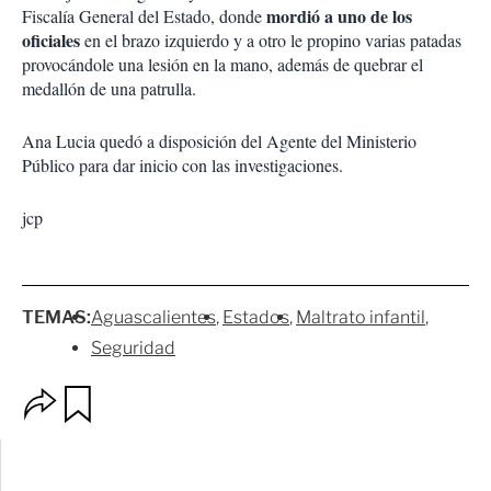
mordió a uno de los
Fiscalía General del Estado, donde
oficiales
en el brazo izquierdo y a otro le propino varias patadas
provocándole una lesión en la mano, además de quebrar el
medallón de una patrulla.
Ana Lucia quedó a disposición del Agente del Ministerio
Público para dar inicio con las investigaciones.
jcp
TEMAS:
Aguascalientes
Estados
Maltrato infantil
Seguridad
O
G
p
u
c
a