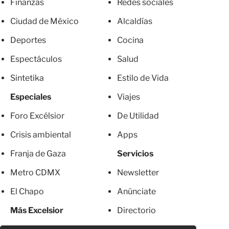
Finanzas
Redes sociales
Ciudad de México
Alcaldías
Deportes
Cocina
Espectáculos
Salud
Sintetika
Estilo de Vida
Especiales
Viajes
Foro Excélsior
De Utilidad
Crisis ambiental
Apps
Franja de Gaza
Servicios
Metro CDMX
Newsletter
El Chapo
Anúnciate
Más Excelsior
Directorio