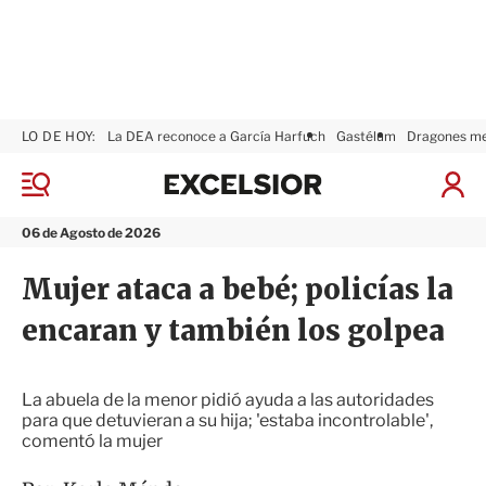
LO DE HOY:
La DEA reconoce a García Harfuch
Gastélum
Dragones m
E
x
M
I
c
e
n
n
e
i
06 de Agosto de 2026
ú
l
c
s
i
Mujer ataca a bebé; policías la
i
a
o
r
encaran y también los golpea
r
S
e
s
i
La abuela de la menor pidió ayuda a las autoridades
ó
para que detuvieran a su hija; 'estaba incontrolable',
n
comentó la mujer