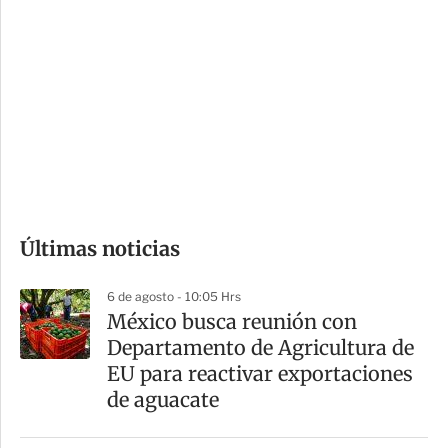
i
r
o
d
n
a
e
r
s
d
e
c
o
Últimas noticias
m
p
6 de agosto - 10:05 Hrs
a
México busca reunión con
r
Departamento de Agricultura de
t
EU para reactivar exportaciones
i
de aguacate
r