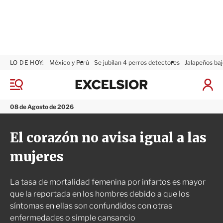
LO DE HOY:
México y Perú
Se jubilan 4 perros detectores
Jalapeños baj
E
x
M
I
c
e
n
n
e
i
08 de Agosto de 2026
ú
l
c
s
i
El corazón no avisa igual a las
i
a
o
r
mujeres
r
S
e
s
La tasa de mortalidad femenina por infartos es mayor
i
ó
que la reportada en los hombres debido a que los
n
síntomas en ellas son confundidos con otras
enfermedades o simple cansancio