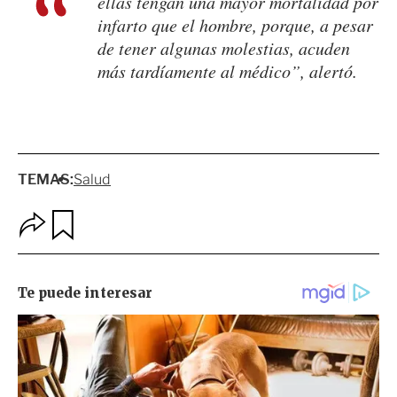
ellas tengan una mayor mortalidad por
infarto que el hombre, porque, a pesar
de tener algunas molestias, acuden
más tardíamente al médico”, alertó.
TEMAS:
Salud
O
G
p
u
c
a
i
r
o
d
n
a
e
r
s