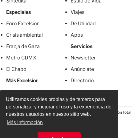
Sintetika
Estilo de Vida
Especiales
Viajes
Foro Excélsior
De Utilidad
Crisis ambiental
Apps
Franja de Gaza
Servicios
Metro CDMX
Newsletter
El Chapo
Anúnciate
Más Excelsior
Directorio
Mujeres
Suscripciones
Utilizamos cookies propias y de terceros para
personalizar y mejorar el uso y la experiencia de
© 2026 Todos los derechos reservados. Prohibida la reproducción total
nuestros usuarios en nuestro sitio web.
o parcial, incluyendo cualquier medio electrónico*
Más información