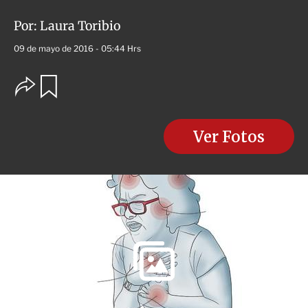
Por:
Laura Toribio
09 de mayo de 2016 - 05:44 Hrs
O
G
u
p
a
c
r
i
d
o
Ver Fotos
a
n
r
e
s
d
e
c
o
m
p
a
r
t
i