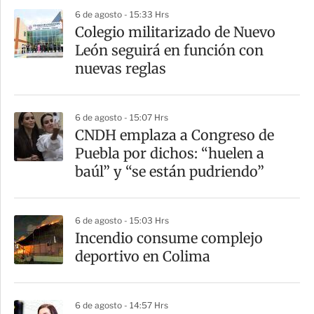
p
6 de agosto - 15:33 Hrs
a
Colegio militarizado de Nuevo
r
León seguirá en función con
t
nuevas reglas
i
r
6 de agosto - 15:07 Hrs
CNDH emplaza a Congreso de
Puebla por dichos: “huelen a
baúl” y “se están pudriendo”
6 de agosto - 15:03 Hrs
Incendio consume complejo
deportivo en Colima
6 de agosto - 14:57 Hrs