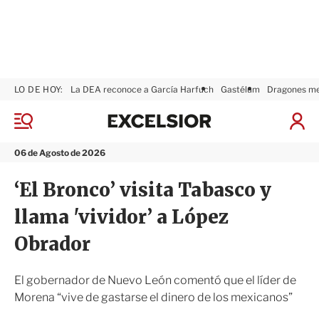
LO DE HOY:
La DEA reconoce a García Harfuch
Gastélum
Dragones m
E
x
M
I
c
e
n
n
e
i
06 de Agosto de 2026
ú
l
c
s
i
‘El Bronco’ visita Tabasco y
i
a
o
r
llama 'vividor’ a López
r
S
e
Obrador
s
i
ó
El gobernador de Nuevo León comentó que el líder de
n
Morena “vive de gastarse el dinero de los mexicanos”