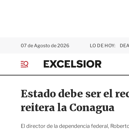
07 de Agosto de 2026
LO DE HOY:
DEA
E
x
M
c
e
e
n
l
ú
s
Estado debe ser el re
i
o
reitera la Conagua
r
El director de la dependencia federal, Robert