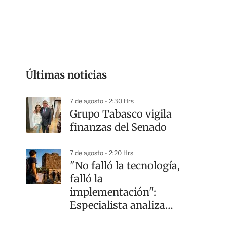
G
Últimas noticias
7 de agosto - 2:30 Hrs
Grupo Tabasco vigila
finanzas del Senado
7 de agosto - 2:20 Hrs
"No falló la tecnología,
falló la
implementación":
Especialista analiza
crisis en la UNAM