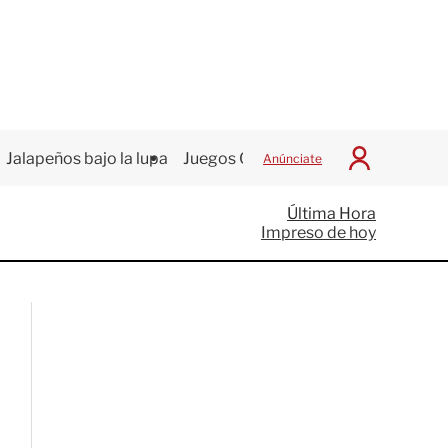
Jalapeños bajo la lupa
Juegos Centroamericanos
Anúnciate
I
n
i
Última Hora
c
Impreso de hoy
i
a
r
S
e
s
i
ó
n