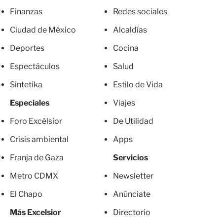
Finanzas
Redes sociales
Ciudad de México
Alcaldías
Deportes
Cocina
Espectáculos
Salud
Sintetika
Estilo de Vida
Especiales
Viajes
Foro Excélsior
De Utilidad
Crisis ambiental
Apps
Franja de Gaza
Servicios
Metro CDMX
Newsletter
El Chapo
Anúnciate
Más Excelsior
Directorio