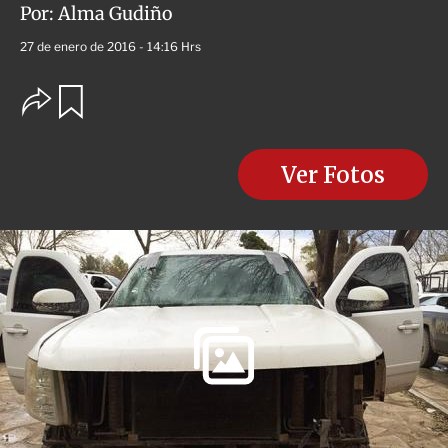
Por:
Alma Gudiño
27 de enero de 2016 - 14:16 Hrs
O
G
u
p
a
c
r
i
d
o
Ver Fotos
a
n
r
e
s
d
e
c
o
m
p
a
r
t
i
r