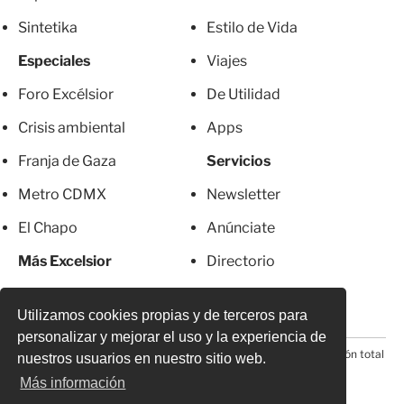
Sintetika
Estilo de Vida
Especiales
Viajes
Foro Excélsior
De Utilidad
Crisis ambiental
Apps
Franja de Gaza
Servicios
Metro CDMX
Newsletter
El Chapo
Anúnciate
Más Excelsior
Directorio
Mujeres
Suscripciones
Utilizamos cookies propias y de terceros para
personalizar y mejorar el uso y la experiencia de
© 2026 Todos los derechos reservados. Prohibida la reproducción total
nuestros usuarios en nuestro sitio web.
o parcial, incluyendo cualquier medio electrónico*
Más información