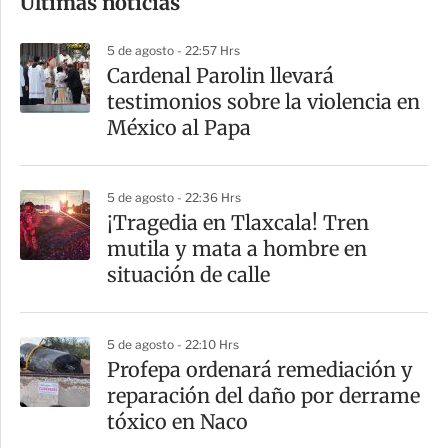
Últimas noticias
m
p
5 de agosto - 22:57 Hrs
a
Cardenal Parolin llevará
r
testimonios sobre la violencia en
t
México al Papa
i
r
5 de agosto - 22:36 Hrs
¡Tragedia en Tlaxcala! Tren
mutila y mata a hombre en
situación de calle
5 de agosto - 22:10 Hrs
Profepa ordenará remediación y
reparación del daño por derrame
tóxico en Naco