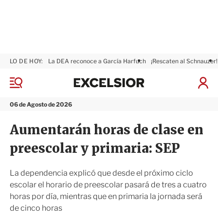
LO DE HOY:
La DEA reconoce a García Harfuch
¡Rescaten al Schnauzer!
E
x
M
I
c
e
n
n
e
i
06 de Agosto de 2026
ú
l
c
s
i
Aumentarán horas de clase en
i
a
o
r
preescolar y primaria: SEP
r
S
e
s
La dependencia explicó que desde el próximo ciclo
i
escolar el horario de preescolar pasará de tres a cuatro
ó
horas por día, mientras que en primaria la jornada será
n
de cinco horas