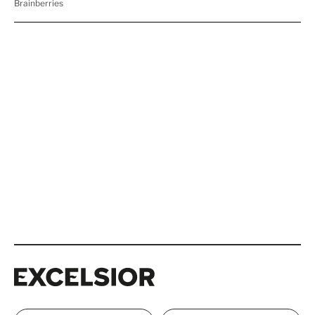
Excelsior
Excelsior