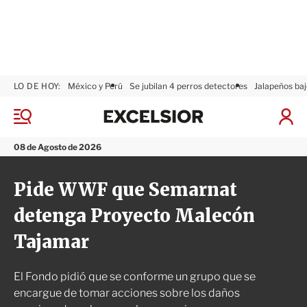
LO DE HOY:
México y Perú
Se jubilan 4 perros detectores
Jalapeños baj
E
x
M
I
c
e
n
n
e
i
08 de Agosto de 2026
ú
l
c
s
i
Pide WWF que Semarnat
i
a
o
r
detenga Proyecto Malecón
r
S
e
Tajamar
s
i
ó
El Fondo pidió que se conforme un grupo que se
n
encargue de tomar acciones sobre los daños