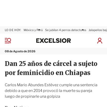
LO DE HOY:
México y Perú
Se jubilan 4 perros detectores
Jalapeños baj
E
x
M
I
c
e
n
n
e
i
08 de Agosto de 2026
ú
l
c
s
i
Dan 25 años de cárcel a sujeto
i
a
o
r
por feminicidio en Chiapas
r
S
e
s
Carlos Mario Abundes Estévez cumple una sentencia
i
debido a que en 2014 provocó la muerte su pareja
ó
luego de propinarle una golpiza
n