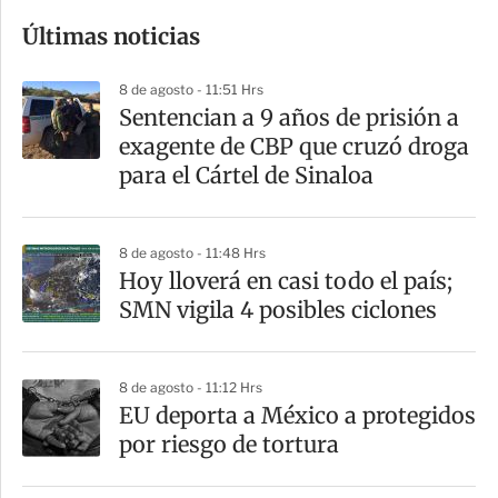
o
Últimas noticias
m
p
8 de agosto - 11:51 Hrs
a
Sentencian a 9 años de prisión a
r
exagente de CBP que cruzó droga
t
para el Cártel de Sinaloa
i
r
8 de agosto - 11:48 Hrs
Hoy lloverá en casi todo el país;
SMN vigila 4 posibles ciclones
8 de agosto - 11:12 Hrs
EU deporta a México a protegidos
por riesgo de tortura