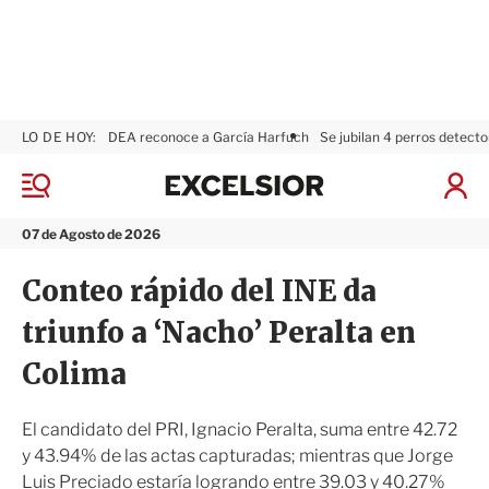
LO DE HOY:
DEA reconoce a García Harfuch
Se jubilan 4 perros detecto
E
x
M
I
c
e
n
n
e
i
07 de Agosto de 2026
ú
l
c
s
i
Conteo rápido del INE da
i
a
o
r
triunfo a ‘Nacho’ Peralta en
r
S
e
Colima
s
i
ó
El candidato del PRI, Ignacio Peralta, suma entre 42.72
n
y 43.94% de las actas capturadas; mientras que Jorge
Luis Preciado estaría logrando entre 39.03 y 40.27%