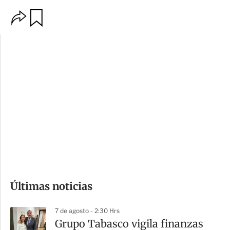
O
G
p
u
c
a
i
r
o
d
n
a
e
r
s
d
e
c
o
Últimas noticias
m
p
7 de agosto - 2:30 Hrs
a
Grupo Tabasco vigila finanzas