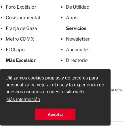
Foro Excélsior
De Utilidad
Crisis ambiental
Apps
Franja de Gaza
Servicios
Metro CDMX
Newsletter
El Chapo
Anúnciate
Más Excelsior
Directorio
Mujeres
Suscripciones
Utilizamos cookies propias y de terceros para
personalizar y mejorar el uso y la experiencia de
© 2026 Todos los derechos reservados. Prohibida la reproducción total
nuestros usuarios en nuestro sitio web.
o parcial, incluyendo cualquier medio electrónico*
Más información
Aceptar