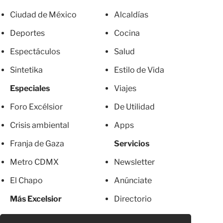
Ciudad de México
Alcaldías
Deportes
Cocina
Espectáculos
Salud
Sintetika
Estilo de Vida
Especiales
Viajes
Foro Excélsior
De Utilidad
Crisis ambiental
Apps
Franja de Gaza
Servicios
Metro CDMX
Newsletter
El Chapo
Anúnciate
Más Excelsior
Directorio
Mujeres
Suscripciones