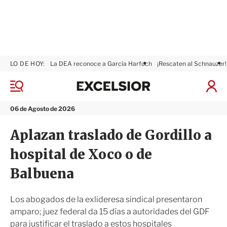
LO DE HOY:
La DEA reconoce a García Harfuch
¡Rescaten al Schnauzer!
E
x
M
I
c
e
n
n
e
i
06 de Agosto de 2026
ú
l
c
s
i
Aplazan traslado de Gordillo a
i
a
o
r
hospital de Xoco o de
r
S
e
Balbuena
s
i
ó
Los abogados de la exlideresa sindical presentaron
n
amparo; juez federal da 15 días a autoridades del GDF
para justificar el traslado a estos hospitales