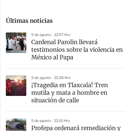
c
o
Últimas noticias
m
p
5 de agosto - 22:57 Hrs
a
Cardenal Parolin llevará
r
testimonios sobre la violencia en
t
México al Papa
i
r
5 de agosto - 22:36 Hrs
¡Tragedia en Tlaxcala! Tren
mutila y mata a hombre en
situación de calle
5 de agosto - 22:10 Hrs
Profepa ordenará remediación y