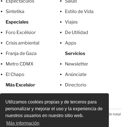
Espectáculos
Salud
Sintetika
Estilo de Vida
Especiales
Viajes
Foro Excélsior
De Utilidad
Crisis ambiental
Apps
Franja de Gaza
Servicios
Metro CDMX
Newsletter
El Chapo
Anúnciate
Más Excelsior
Directorio
Mujeres
Suscripciones
Utilizamos cookies propias y de terceros para
personalizar y mejorar el uso y la experiencia de
© 2026 Todos los derechos reservados. Prohibida la reproducción total
nuestros usuarios en nuestro sitio web.
o parcial, incluyendo cualquier medio electrónico*
Más información