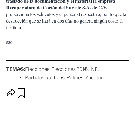
traslado de la documentación y el material la empresa
Recuperadora de Cartón del Sureste S.A. de C.V.
proporciona los vehículos y el personal respectivo, por lo que la
destrucción que se hará en dos días no genera ningún costo al
instituto.
asc
TEMAS:
Elecciones
Elecciones 2015
INE
Partidos políticos
Política
Yucatán
O
G
p
u
c
a
i
r
o
d
n
a