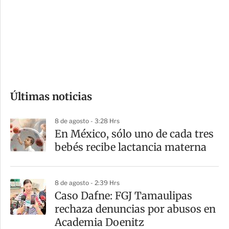
e
r
s
d
e
c
o
Últimas noticias
m
p
8 de agosto - 3:28 Hrs
a
En México, sólo uno de cada tres
r
bebés recibe lactancia materna
t
i
8 de agosto - 2:39 Hrs
r
Caso Dafne: FGJ Tamaulipas
rechaza denuncias por abusos en
Academia Doenitz