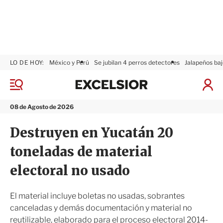
LO DE HOY:
México y Perú
Se jubilan 4 perros detectores
Jalapeños baj
E
x
M
I
c
e
n
n
e
i
08 de Agosto de 2026
ú
l
c
s
i
Destruyen en Yucatán 20
i
a
o
r
toneladas de material
r
S
e
electoral no usado
s
i
ó
El material incluye boletas no usadas, sobrantes
n
canceladas y demás documentación y material no
reutilizable, elaborado para el proceso electoral 2014-