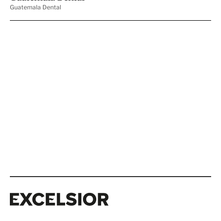
Excelsior
Excelsior