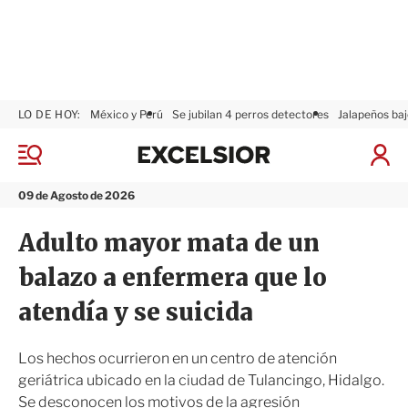
LO DE HOY:
México y Perú
Se jubilan 4 perros detectores
Jalapeños baj
E
x
M
I
c
e
n
n
e
i
09 de Agosto de 2026
ú
l
c
s
i
Adulto mayor mata de un
i
a
o
r
balazo a enfermera que lo
r
S
e
atendía y se suicida
s
i
ó
Los hechos ocurrieron en un centro de atención
n
geriátrica ubicado en la ciudad de Tulancingo, Hidalgo.
Se desconocen los motivos de la agresión