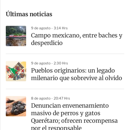
o
Últimas noticias
m
p
9 de agosto - 3:14 Hrs
a
Campo mexicano, entre baches y
r
desperdicio
t
i
9 de agosto - 2:30 Hrs
r
Pueblos originarios: un legado
milenario que sobrevive al olvido
8 de agosto - 20:47 Hrs
Denuncian envenenamiento
masivo de perros y gatos
Querétaro; ofrecen recompensa
por el responsable