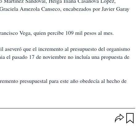
 Martínez Sandoval, Helga Iliana Casanova López,
Graciela Amezola Canseco, encabezados por Javier Garay
Francisco Vega, quien percibe 109 mil pesos al mes.
il aseveró que el incremento al presupuesto del organismo
nia el pasado 17 de noviembre no incluía una propuesta de
cremento presupuestal para este año obedecía al hecho de
O
p
u
c
a