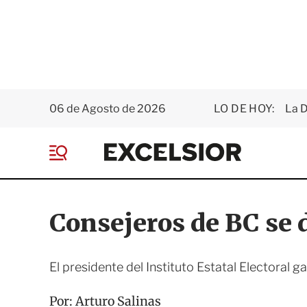
06 de Agosto de 2026
LO DE HOY:
La D
E
x
M
c
e
e
n
l
ú
s
Consejeros de BC se 
i
o
r
El presidente del Instituto Estatal Electoral
Por:
Arturo Salinas