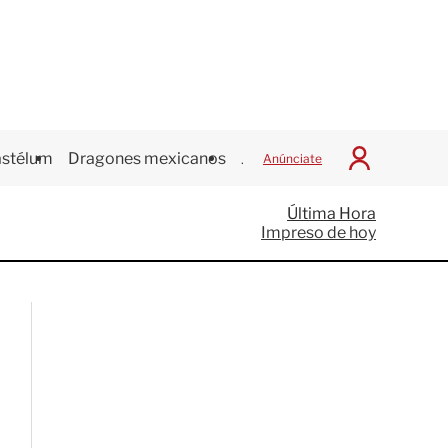
stélum
Dragones mexicanos
Juegos Centroamericanos
Anúnciate
I
n
i
Última Hora
c
Impreso de hoy
i
a
r
S
e
s
i
ó
n
G