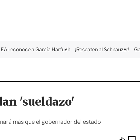
EA reconoce a García Harfuch
¡Rescaten al Schnauzer!
Ga
dan 'sueldazo'
 ganará más que el gobernador del estado
O