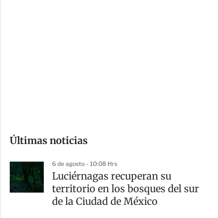
c
a
i
r
o
d
n
a
e
r
s
d
e
c
o
Últimas noticias
m
p
6 de agosto - 10:08 Hrs
a
Luciérnagas recuperan su
r
territorio en los bosques del sur
t
de la Ciudad de México
i