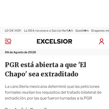
LO DE HOY:
La DEA reconoce a García Harfuch
Gastélum
Dragones m
E
x
M
I
c
e
n
n
e
i
06 de Agosto de 2026
ú
l
c
s
i
PGR está abierta a que 'El
i
a
o
r
Chapo' sea extraditado
r
S
e
s
La cancillería mexicana determinó que las peticiones
i
formales reunían los requisitos del tratado bilateral de
ó
extradición, por las que fueron turnadas a la PGR
n