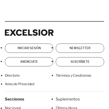
Excelsior
Excelsior
INICIAR SESIÓN
NEWSLETTER
ANÚNCIATE
SUSCRÍBETE
Directorio
Términos y Condiciones
Aviso de Privacidad
Secciones
Suplementos
Nacional
Última Hora