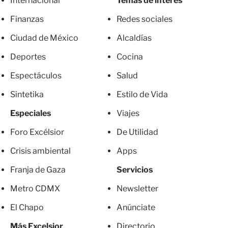
Internacional
Temas de interés
Finanzas
Redes sociales
Ciudad de México
Alcaldías
Deportes
Cocina
Espectáculos
Salud
Sintetika
Estilo de Vida
Especiales
Viajes
Foro Excélsior
De Utilidad
Crisis ambiental
Apps
Franja de Gaza
Servicios
Metro CDMX
Newsletter
El Chapo
Anúnciate
Más Excelsior
Directorio