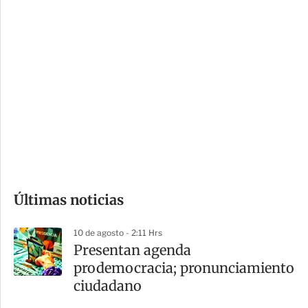
c
a
i
r
o
d
n
a
e
r
s
d
e
c
o
Últimas noticias
m
p
10 de agosto - 2:11 Hrs
a
Presentan agenda
r
prodemocracia; pronunciamiento
t
ciudadano
i