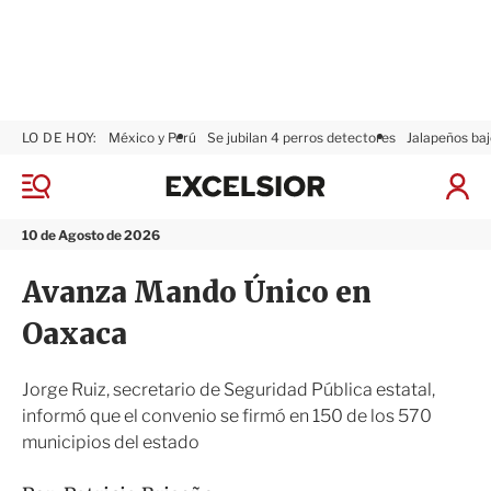
LO DE HOY:
México y Perú
Se jubilan 4 perros detectores
Jalapeños baj
E
x
M
I
c
e
n
n
e
i
10 de Agosto de 2026
ú
l
c
s
i
Avanza Mando Único en
i
a
o
r
Oaxaca
r
S
e
s
Jorge Ruiz, secretario de Seguridad Pública estatal,
i
informó que el convenio se firmó en 150 de los 570
ó
municipios del estado
n