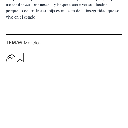
me confío con promesas”, y lo que quiere ver son hechos,
porque lo ocurrido a su hija es muestra de la inseguridad que se
vive en el estado.
TEMAS:
Morelos
O
G
p
u
c
a
i
r
o
d
n
a
e
r
s
d