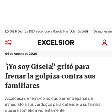
LO DE HOY:
La DEA reconoce a García Harfuch
Gastélum
Dragones m
E
x
M
I
c
e
n
n
e
i
06 de Agosto de 2026
ú
l
c
s
i
'¡Yo soy Gisela!' gritó para
i
a
o
r
frenar la golpiza contra sus
r
S
e
familiares
s
i
ó
Alcaldesa de Temixco no dudó en entregarse de
n
inmediato a sus verdugos para defender a su familia,
que era sometida violentamente