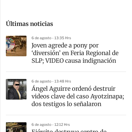
e
c
o
Últimas noticias
m
p
6 de agosto - 13:35 Hrs
a
Joven agrede a pony por
r
‘diversión’ en Feria Regional de
t
SLP; VIDEO causa indignación
i
r
6 de agosto - 13:48 Hrs
Ángel Aguirre ordenó destruir
videos clave del caso Ayotzinapa;
dos testigos lo señalaron
6 de agosto - 12:12 Hrs
​Ejército destruye centro de