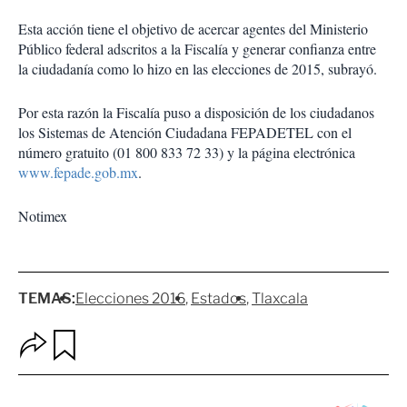
Esta acción tiene el objetivo de acercar agentes del Ministerio
Público federal adscritos a la Fiscalía y generar confianza entre
la ciudadanía como lo hizo en las elecciones de 2015, subrayó.
Por esta razón la Fiscalía puso a disposición de los ciudadanos
los Sistemas de Atención Ciudadana FEPADETEL con el
número gratuito (01 800 833 72 33) y la página electrónica
www.fepade.gob.mx
.
Notimex
TEMAS:
Elecciones 2016
Estados
Tlaxcala
O
G
p
u
c
a