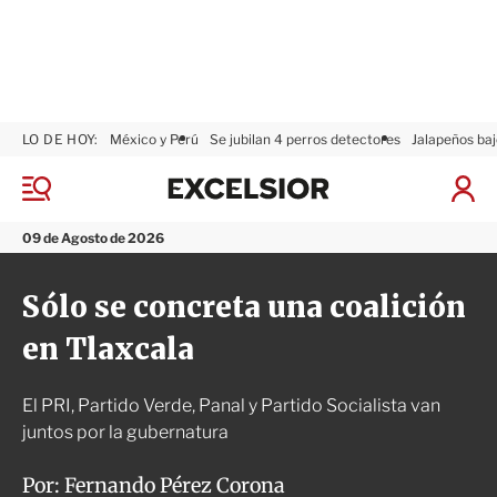
LO DE HOY:
México y Perú
Se jubilan 4 perros detectores
Jalapeños baj
E
x
M
I
c
e
n
n
e
i
09 de Agosto de 2026
ú
l
c
s
i
Sólo se concreta una coalición
i
a
o
r
en Tlaxcala
r
S
e
s
El PRI, Partido Verde, Panal y Partido Socialista van
i
ó
juntos por la gubernatura
n
Por:
Fernando Pérez Corona