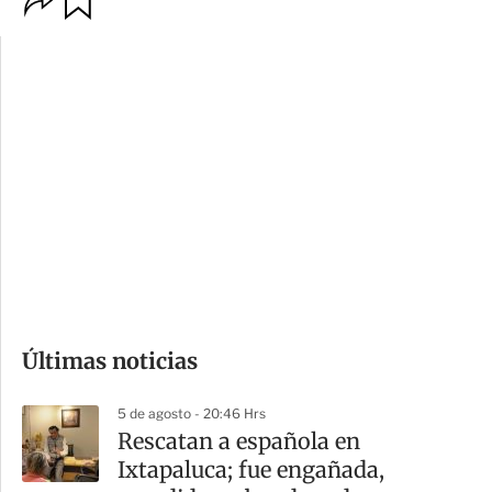
p
u
c
a
i
r
o
d
n
a
e
r
s
d
e
c
o
Últimas noticias
m
p
5 de agosto - 20:46 Hrs
a
Rescatan a española en
r
Ixtapaluca; fue engañada,
t