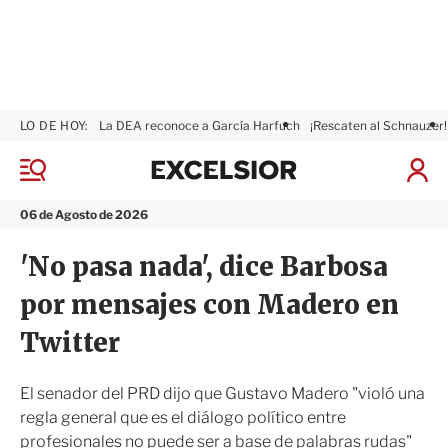
LO DE HOY:
La DEA reconoce a García Harfuch
¡Rescaten al Schnauzer!
E
x
M
I
c
e
n
n
e
i
06 de Agosto de 2026
ú
l
c
s
i
'No pasa nada', dice Barbosa
i
a
o
r
por mensajes con Madero en
r
S
e
Twitter
s
i
ó
El senador del PRD dijo que Gustavo Madero "violó una
n
regla general que es el diálogo político entre
profesionales no puede ser a base de palabras rudas"