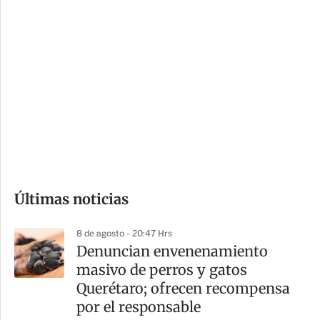
c
a
i
r
o
d
n
a
e
r
s
d
e
c
o
Últimas noticias
m
p
8 de agosto - 20:47 Hrs
a
Denuncian envenenamiento
r
masivo de perros y gatos
t
Querétaro; ofrecen recompensa
i
por el responsable