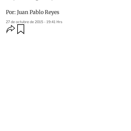
Por:
Juan Pablo Reyes
27 de octubre de 2015 - 19:41 Hrs
O
G
u
p
a
c
r
i
d
o
a
n
r
e
s
d
e
c
o
m
p
a
r
t
i
r