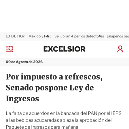
LO DE HOY:
México y Perú
Se jubilan 4 perros detectores
Jalapeños baj
E
x
M
I
c
e
n
n
e
i
09 de Agosto de 2026
ú
l
c
s
i
Por impuesto a refrescos,
i
a
o
r
Senado pospone Ley de
r
S
e
Ingresos
s
i
ó
La falta de acuerdos en la bancada del PAN por el IEPS
n
a las bebidas azucaradas aplaza la aprobación del
Paquete de Ingresos para mañana