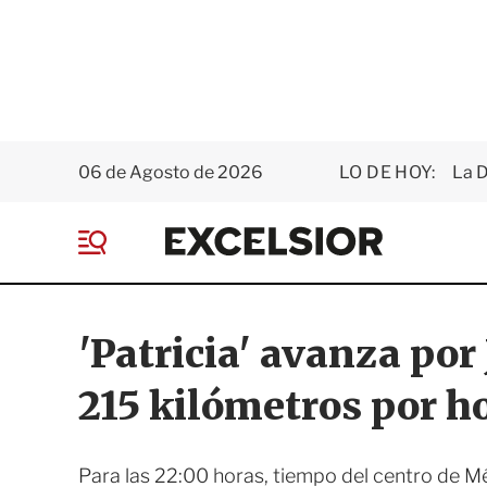
06 de Agosto de 2026
LO DE HOY:
La D
E
x
M
c
e
e
n
l
ú
s
'Patricia' avanza por
i
o
215 kilómetros por h
r
Para las 22:00 horas, tiempo del centro de M