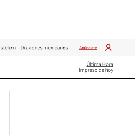
stélum
Dragones mexicanos
Juegos Centroamericanos
Anúnciate
I
n
i
Última Hora
c
Impreso de hoy
i
a
r
S
e
s
i
ó
n