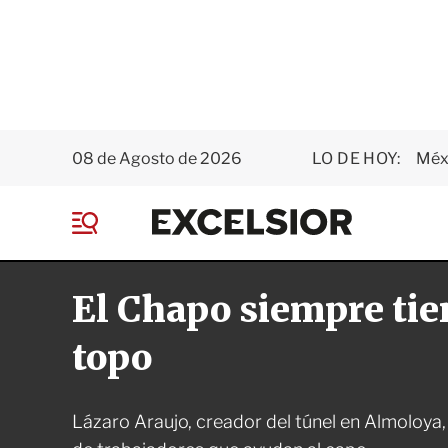
08 de Agosto de 2026
LO DE HOY:
Méxi
E
x
M
c
e
e
n
l
El Chapo siempre tie
ú
s
i
o
topo
r
Lázaro Araujo, creador del túnel en Almoloya,