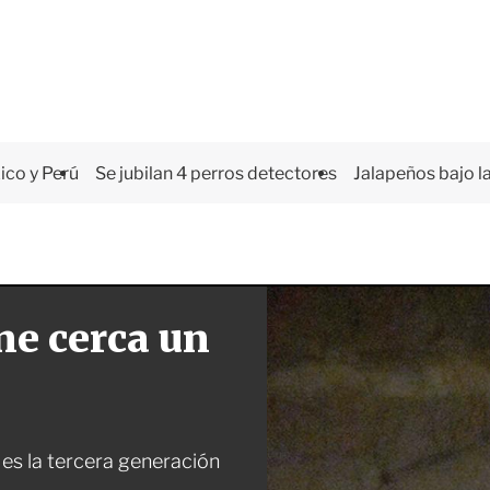
co y Perú
Se jubilan 4 perros detectores
Jalapeños bajo la
ne cerca un
 es la tercera generación