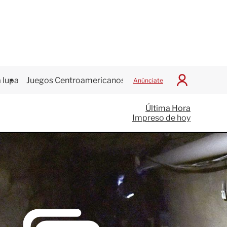
 lupa
Juegos Centroamericanos
Anúnciate
I
n
i
Última Hora
c
Impreso de hoy
i
a
r
S
e
s
i
ó
n