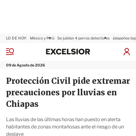
LO DE HOY:
México y Perú
Se jubilan 4 perros detectores
Jalapeños baj
E
x
M
I
c
e
n
n
e
i
09 de Agosto de 2026
ú
l
c
s
i
Protección Civil pide extremar
i
a
o
r
precauciones por lluvias en
r
S
e
Chiapas
s
i
ó
Las lluvias de las últimas horas han puesto en alerta
n
habitantes de zonas montañosas ante el riesgo de un
deslave