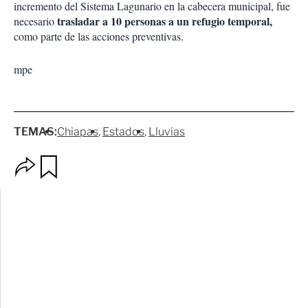
incremento del Sistema Lagunario en la cabecera municipal, fue
trasladar a 10 personas a un refugio temporal,
necesario
como parte de las acciones preventivas.
mpe
TEMAS:
Chiapas
Estados
Lluvias
O
G
p
u
c
a
i
r
o
d
n
a
e
r
s