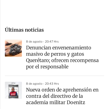
d
e
c
o
Últimas noticias
m
p
8 de agosto - 20:47 Hrs
a
Denuncian envenenamiento
r
masivo de perros y gatos
t
Querétaro; ofrecen recompensa
i
por el responsable
r
8 de agosto - 20:43 Hrs
Nueva orden de aprehensión en
contra del directivo de la
academia militar Doenitz