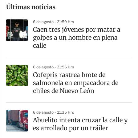
Últimas noticias
m
p
6 de agosto - 21:59 Hrs
a
Caen tres jóvenes por matar a
r
golpes a un hombre en plena
t
calle
i
r
6 de agosto - 21:56 Hrs
Cofepris rastrea brote de
salmonela en empacadora de
chiles de Nuevo León
6 de agosto - 21:35 Hrs
Abuelito intenta cruzar la calle y
es arrollado por un tráiler