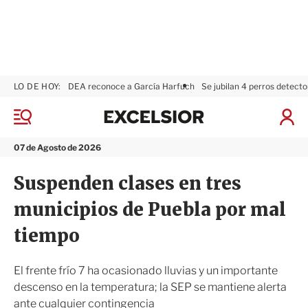
LO DE HOY:
DEA reconoce a García Harfuch
Se jubilan 4 perros detecto
E
x
M
I
c
e
n
n
e
i
07 de Agosto de 2026
ú
l
c
s
i
Suspenden clases en tres
i
a
o
r
municipios de Puebla por mal
r
S
e
tiempo
s
i
ó
El frente frío 7 ha ocasionado lluvias y un importante
n
descenso en la temperatura; la SEP se mantiene alerta
ante cualquier contingencia