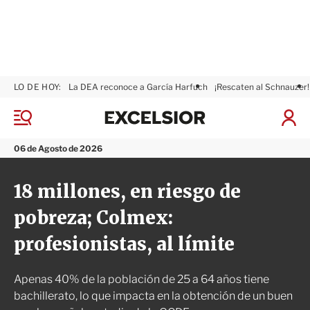
LO DE HOY:
La DEA reconoce a García Harfuch
¡Rescaten al Schnauzer!
E
x
M
I
c
e
n
n
e
i
06 de Agosto de 2026
ú
l
c
s
i
18 millones, en riesgo de
i
a
o
r
pobreza; Colmex:
r
S
e
profesionistas, al límite
s
i
ó
Apenas 40% de la población de 25 a 64 años tiene
n
bachillerato, lo que impacta en la obtención de un buen