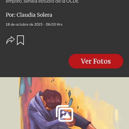
empleo, señala estudio de la OCDE
Por:
Claudia Solera
18 de octubre de 2015 - 06:03 Hrs
O
G
u
p
a
c
r
i
d
o
Ver Fotos
a
n
r
e
s
d
e
c
o
m
p
a
r
t