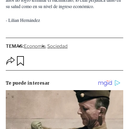
su salud como en su nivel de ingreso económico.
- Lilian Hernández
TEMAS:
Economía
Sociedad
O
G
p
u
c
a
i
r
o
d
n
a
e
r
s
d