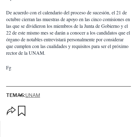
De acuerdo con el calendario del proceso de sucesión, el 21 de
octubre cierran las muestras de apoyo en las cinco comisiones en
las que se dividieron los miembros de la Junta de Gobierno y el
22 de este mismo mes se darán a conocer a los candidatos que el
órgano de notables entrevistará personalmente por considerar
que cumplen con las cualidades y requisitos para ser el próximo
rector de la UNAM.
Fg
TEMAS:
UNAM
O
G
p
u
c
a
i
r