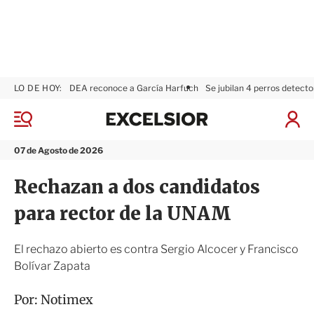
LO DE HOY:
DEA reconoce a García Harfuch
Se jubilan 4 perros detecto
E
x
M
I
c
e
n
n
e
i
07 de Agosto de 2026
ú
l
c
s
i
Rechazan a dos candidatos
i
a
o
r
para rector de la UNAM
r
S
e
s
El rechazo abierto es contra Sergio Alcocer y Francisco
i
Bolívar Zapata
ó
n
Por:
Notimex