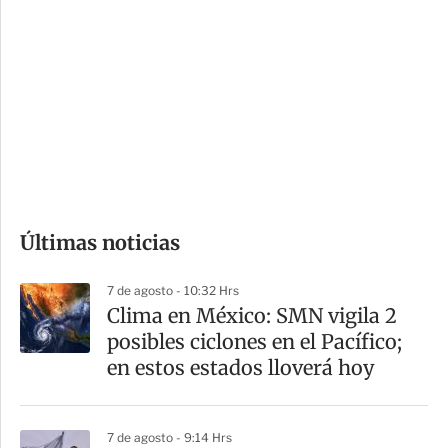
o
d
n
a
e
r
s
d
e
c
o
Últimas noticias
m
p
7 de agosto - 10:32 Hrs
a
Clima en México: SMN vigila 2
r
posibles ciclones en el Pacífico;
t
en estos estados lloverá hoy
i
r
7 de agosto - 9:14 Hrs