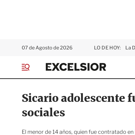
07 de Agosto de 2026
LO DE HOY:
La D
E
x
M
c
e
e
n
l
ú
s
Sicario adolescente f
i
o
sociales
r
El menor de 14 años, quien fue contratado en