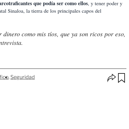
rcotraficantes que podía ser como ellos
, y tener poder y
l Sinaloa, la tierra de los principales capos del
 dinero como mis tíos, que ya son ricos por eso,
ntrevista.
O
fico
Seguridad
p
u
c
a
i
r
o
d
n
a
e
r