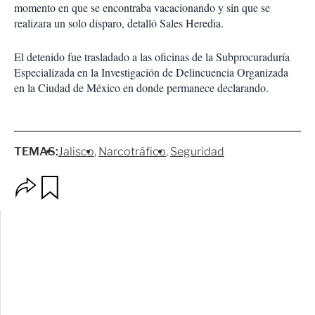
momento en que se encontraba vacacionando y sin que se
realizara un solo disparo, detalló Sales Heredia.
El detenido fue trasladado a las oficinas de la Subprocuraduría
Especializada en la Investigación de Delincuencia Organizada
en la Ciudad de México en donde permanece declarando.
TEMAS:
Jalisco
Narcotráfico
Seguridad
O
G
p
u
c
a
i
r
o
d
n
a
e
r