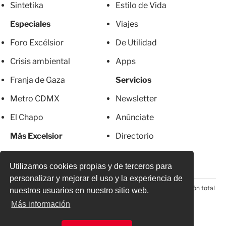
Sintetika
Estilo de Vida
Especiales
Viajes
Foro Excélsior
De Utilidad
Crisis ambiental
Apps
Franja de Gaza
Servicios
Metro CDMX
Newsletter
El Chapo
Anúnciate
Más Excelsior
Directorio
Mujeres
Suscripciones
Utilizamos cookies propias y de terceros para
personalizar y mejorar el uso y la experiencia de
© 2026 Todos los derechos reservados. Prohibida la reproducción total
nuestros usuarios en nuestro sitio web.
o parcial, incluyendo cualquier medio electrónico*
Más información