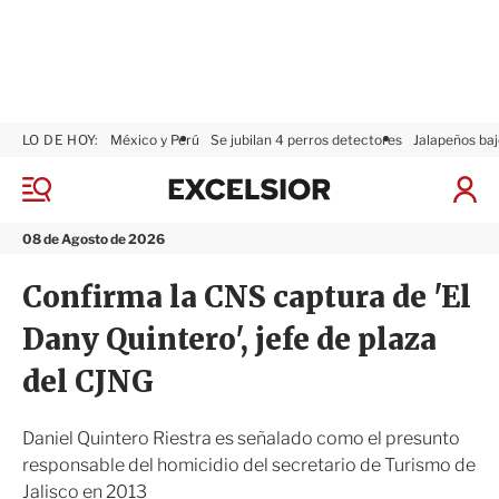
LO DE HOY:
México y Perú
Se jubilan 4 perros detectores
Jalapeños baj
E
x
M
I
c
e
n
n
e
i
08 de Agosto de 2026
ú
l
c
s
i
Confirma la CNS captura de 'El
i
a
o
r
Dany Quintero', jefe de plaza
r
S
e
del CJNG
s
i
ó
Daniel Quintero Riestra es señalado como el presunto
n
responsable del homicidio del secretario de Turismo de
Jalisco en 2013