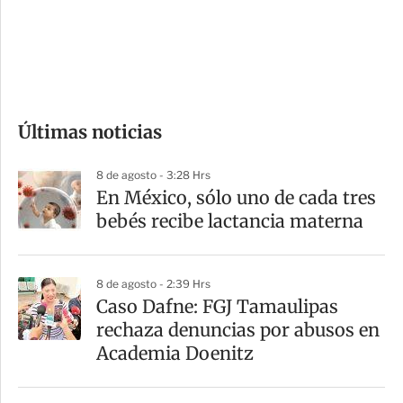
s
d
e
c
o
Últimas noticias
m
p
8 de agosto - 3:28 Hrs
a
En México, sólo uno de cada tres
r
bebés recibe lactancia materna
t
i
8 de agosto - 2:39 Hrs
r
Caso Dafne: FGJ Tamaulipas
rechaza denuncias por abusos en
Academia Doenitz