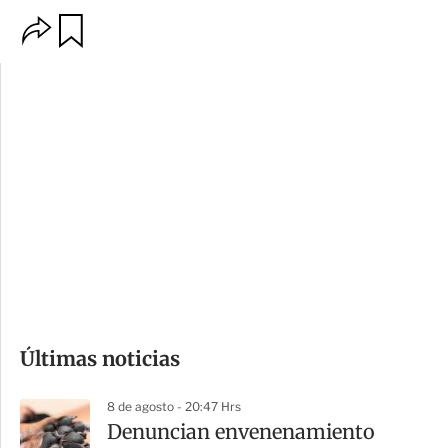
O
G
p
u
c
a
i
r
o
d
n
a
e
r
s
d
e
c
o
Últimas noticias
m
p
8 de agosto - 20:47 Hrs
a
Denuncian envenenamiento
r