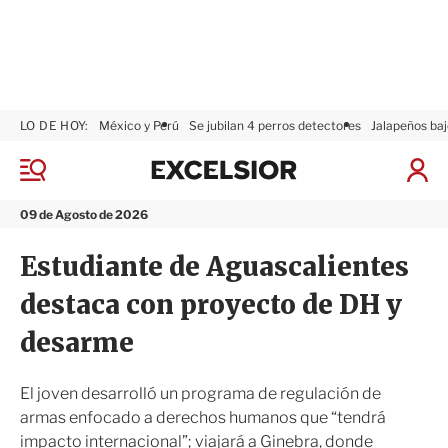
LO DE HOY:
México y Perú
Se jubilan 4 perros detectores
Jalapeños baj
E
x
M
I
c
e
n
n
e
i
09 de Agosto de 2026
ú
l
c
s
i
Estudiante de Aguascalientes
i
a
o
r
destaca con proyecto de DH y
r
S
e
desarme
s
i
ó
El joven desarrolló un programa de regulación de
n
armas enfocado a derechos humanos que “tendrá
impacto internacional”; viajará a Ginebra, donde