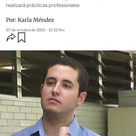
realizará prácticas profesionales
Por:
Karla Méndez
07 de octubre de 2015 - 11:32 Hrs
O
G
u
p
a
c
r
i
d
o
a
n
r
e
s
d
e
c
o
m
p
a
r
t
i