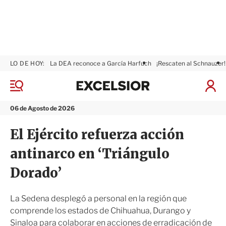
LO DE HOY:
La DEA reconoce a García Harfuch
¡Rescaten al Schnauzer!
E
x
M
I
c
e
n
n
e
i
06 de Agosto de 2026
ú
l
c
s
i
El Ejército refuerza acción
i
a
o
r
antinarco en ‘Triángulo
r
S
e
Dorado’
s
i
ó
La Sedena desplegó a personal en la región que
n
comprende los estados de Chihuahua, Durango y
Sinaloa para colaborar en acciones de erradicación de