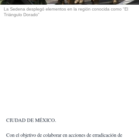
r
La Sedena desplegó elementos en la región conocida como “El
Triángulo Dorado”
CIUDAD DE MÉXICO.
Con el objetivo de colaborar en acciones de erradicación de