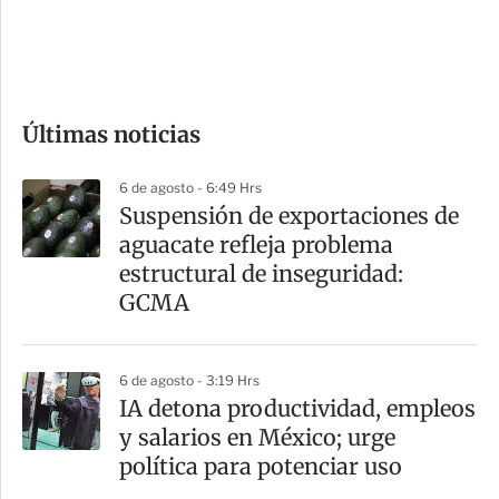
d
e
c
o
Últimas noticias
m
p
6 de agosto - 6:49 Hrs
a
Suspensión de exportaciones de
r
aguacate refleja problema
t
estructural de inseguridad:
i
GCMA
r
6 de agosto - 3:19 Hrs
IA detona productividad, empleos
y salarios en México; urge
política para potenciar uso