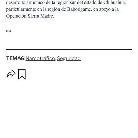
desarrollo armónico de la región sur del estado de Chihuahua,
particularmente en la región de Baborigame, en apoyo a la
Operación Sierra Madre.
asc
TEMAS:
Narcotráfico
Seguridad
O
G
p
u
c
a
i
r
o
d
n
a
e
r
s