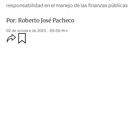
responsabilidad en el manejo de las finanzas públicas
Por:
Roberto José Pacheco
02 de octubre de 2015 - 05:56 Hrs
O
G
u
p
a
c
r
i
d
o
a
n
r
e
s
d
e
c
o
m
p
a
r
t
i