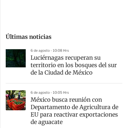
d
e
c
o
Últimas noticias
m
p
6 de agosto - 10:08 Hrs
a
Luciérnagas recuperan su
r
territorio en los bosques del sur
t
de la Ciudad de México
i
r
6 de agosto - 10:05 Hrs
México busca reunión con
Departamento de Agricultura de
EU para reactivar exportaciones
de aguacate