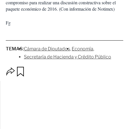
compromiso para realizar una discusión constructiva sobre el
paquete económico de 2016. (Con información de Notimex)
Fg
TEMAS:
Cámara de Diputados
Economía
Secretaría de Hacienda y Crédito Público
O
G
p
u
c
a
i
r
o
d
n
a
e
r
s