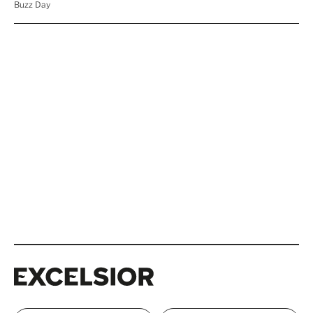
Excelsior
Excelsior