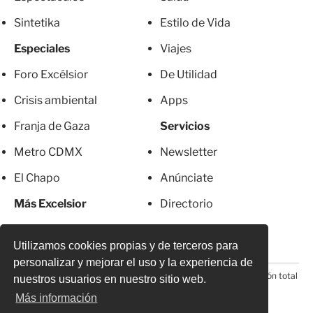
Sintetika
Estilo de Vida
Especiales
Viajes
Foro Excélsior
De Utilidad
Crisis ambiental
Apps
Franja de Gaza
Servicios
Metro CDMX
Newsletter
El Chapo
Anúnciate
Más Excelsior
Directorio
Mujeres
Suscripciones
Utilizamos cookies propias y de terceros para
personalizar y mejorar el uso y la experiencia de
© 2026 Todos los derechos reservados. Prohibida la reproducción total
nuestros usuarios en nuestro sitio web.
o parcial, incluyendo cualquier medio electrónico*
Más información