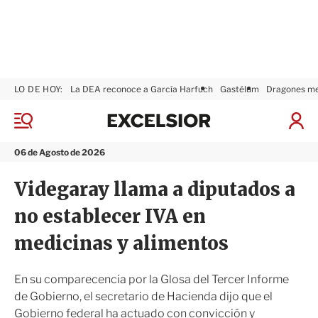
LO DE HOY:
La DEA reconoce a García Harfuch
Gastélum
Dragones m
E
x
M
I
c
e
n
n
e
i
06 de Agosto de 2026
ú
l
c
s
i
Videgaray llama a diputados a
i
a
o
r
no establecer IVA en
r
S
e
medicinas y alimentos
s
i
ó
En su comparecencia por la Glosa del Tercer Informe
n
de Gobierno, el secretario de Hacienda dijo que el
Gobierno federal ha actuado con convicción y