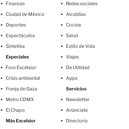
Finanzas
Redes sociales
Ciudad de México
Alcaldías
Deportes
Cocina
Espectáculos
Salud
Sintetika
Estilo de Vida
Especiales
Viajes
Foro Excélsior
De Utilidad
Crisis ambiental
Apps
Franja de Gaza
Servicios
Metro CDMX
Newsletter
El Chapo
Anúnciate
Más Excelsior
Directorio