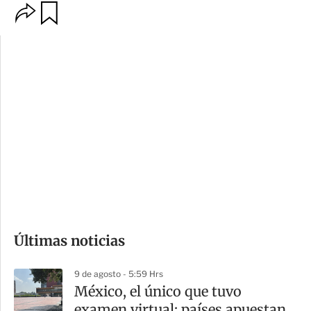
O
G
p
u
c
a
i
r
o
d
n
a
e
r
s
d
e
c
o
Últimas noticias
m
p
9 de agosto - 5:59 Hrs
a
México, el único que tuvo
r
examen virtual; países apuestan