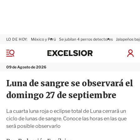
LO DE HOY:
México y Perú
Se jubilan 4 perros detectores
Jalapeños baj
E
x
M
I
c
e
n
n
e
i
09 de Agosto de 2026
ú
l
c
s
i
Luna de sangre se observará el
i
a
o
r
domingo 27 de septiembre
r
S
e
s
La cuarta luna roja o eclipse total de Luna cerrará un
i
ciclo de lunas de sangre. Conoce las horas en las que
ó
será posible observarlo
n