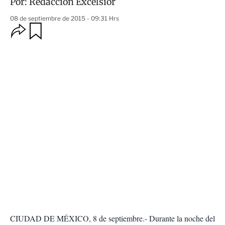
Por:
Redacción Excélsior
08 de septiembre de 2015 - 09:31 Hrs
O
G
u
p
a
c
r
i
d
o
a
n
r
e
s
d
e
c
o
m
p
a
r
t
i
r
CIUDAD DE MÉXICO, 8 de septiembre.- Durante la noche del