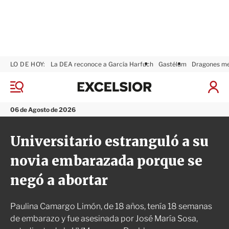
LO DE HOY:
La DEA reconoce a García Harfuch
Gastélum
Dragones m
E
x
M
I
c
e
n
n
e
i
06 de Agosto de 2026
ú
l
c
s
i
Universitario estranguló a su
i
a
o
r
novia embarazada porque se
r
S
e
negó a abortar
s
i
ó
Paulina Camargo Limón, de 18 años, tenía 18 semanas
n
de embarazo y fue asesinada por José María Sosa,