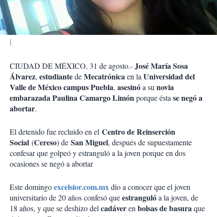
i
r
José María Sosa
CIUDAD DE MÉXICO, 31 de agosto.-
Álvarez
estudiante
Mecatrónica
Universidad del
,
de
en la
Valle de México
campus Puebla
asesinó
novia
,
a su
embarazada Paulina Camargo Limón
se negó a
porque ésta
abortar
.
Centro de Reinserción
El detenido fue recluido en el
Social
Cereso
San Miguel
(
) de
, después de supuestamente
confesar que golpeó y estranguló a la joven porque en dos
ocasiones se negó a abortar
excelsior.com.mx
Este domingo
dio a conocer que el joven
estranguló
universitario de 20 años confesó que
a la joven, de
cadáver
bolsas de basura
18 años, y que se deshizo del
en
que