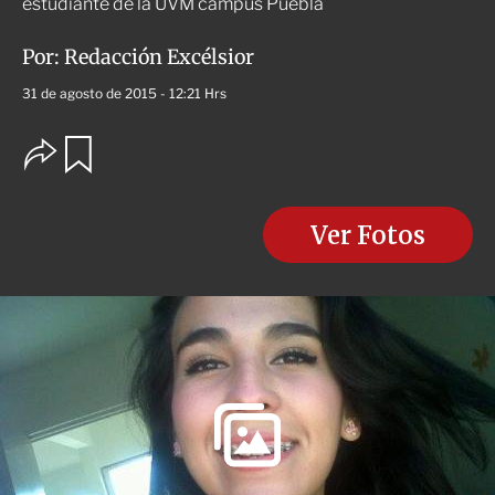
estudiante de la UVM campus Puebla
Por:
Redacción Excélsior
31 de agosto de 2015 - 12:21 Hrs
O
G
u
p
a
c
r
i
d
o
Ver Fotos
a
n
r
e
s
d
e
c
o
m
p
a
r
t