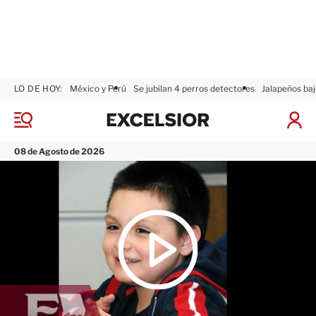
LO DE HOY:
México y Perú
Se jubilan 4 perros detectores
Jalapeños baj
E
x
M
I
c
e
n
n
e
i
08 de Agosto de 2026
ú
l
c
s
i
i
a
o
r
r
S
e
s
i
ó
n