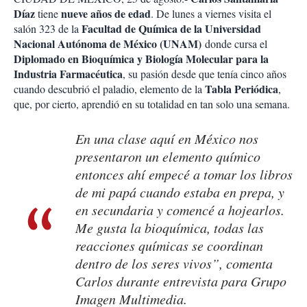
r
e
Díaz
nueve años de edad
tiene
. De lunes a viernes visita el
s
Facultad de Química de la Universidad
salón 323 de la
d
Nacional Autónoma de México (UNAM)
donde cursa el
e
Diplomado en Bioquímica y Biología Molecular para la
c
Industria Farmacéutica
, su pasión desde que tenía cinco años
o
Tabla Periódica
cuando descubrió el paladio, elemento de la
,
m
p
que, por cierto, aprendió en su totalidad en tan solo una semana.
a
r
En una clase aquí en México nos
t
i
presentaron un elemento químico
r
entonces ahí empecé a tomar los libros
de mi papá cuando estaba en prepa, y
en secundaria y comencé a hojearlos.
Me gusta la bioquímica, todas las
reacciones químicas se coordinan
dentro de los seres vivos”, comenta
Carlos durante entrevista para Grupo
Imagen Multimedia.