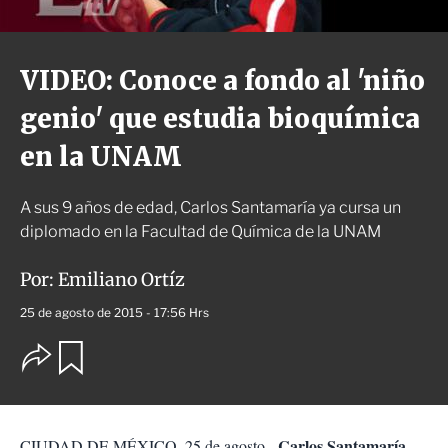
VIDEO: Conoce a fondo al 'niño
genio' que estudia bioquímica
en la UNAM
A sus 9 años de edad, Carlos Santamaría ya cursa un
diplomado en la Facultad de Química de la UNAM
Por:
Emiliano Ortíz
25 de agosto de 2015 - 17:56 Hrs
O
G
u
p
a
c
r
i
d
o
a
Carlos Santamaría
CIUDAD DE MÉXICO, 25 de agosto.-
n