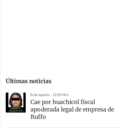
c
a
i
r
o
d
n
a
e
r
s
d
e
c
o
Últimas noticias
m
p
8 de agosto - 12:20 Hrs
a
Cae por huachicol fiscal
r
apoderada legal de empresa de
t
Ruffo
i