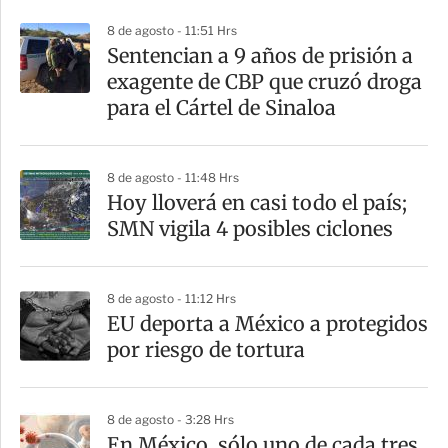
r
8 de agosto - 11:51 Hrs
Sentencian a 9 años de prisión a
exagente de CBP que cruzó droga
para el Cártel de Sinaloa
8 de agosto - 11:48 Hrs
Hoy lloverá en casi todo el país;
SMN vigila 4 posibles ciclones
8 de agosto - 11:12 Hrs
EU deporta a México a protegidos
por riesgo de tortura
8 de agosto - 3:28 Hrs
En México, sólo uno de cada tres