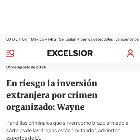
LO DE HOY:
México y Perú
Se jubilan 4 perros detectores
Jalapeños baj
E
x
M
I
c
e
n
n
e
i
09 de Agosto de 2026
ú
l
c
s
i
En riesgo la inversión
i
a
o
r
extranjera por crimen
r
S
e
organizado: Wayne
s
i
ó
Pandillas criminales que sirven como brazo armado a
n
cárteles de las drogas están “mutando”, advierten
expertos de EU