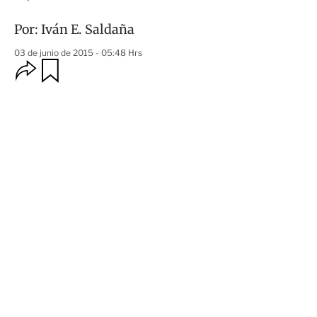
Por:
Iván E. Saldaña
03 de junio de 2015 - 05:48 Hrs
O
G
u
p
a
c
r
i
d
o
a
n
r
e
s
d
e
c
o
m
p
a
r
t
i
r