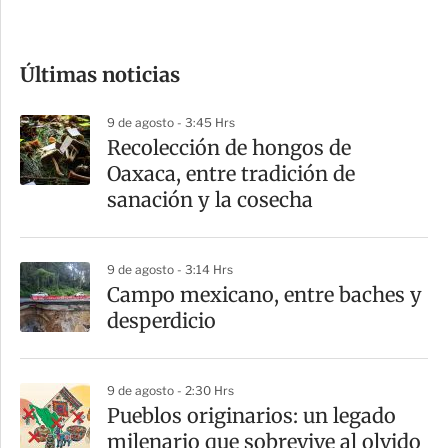
c
o
Últimas noticias
m
p
9 de agosto - 3:45 Hrs
a
Recolección de hongos de
r
Oaxaca, entre tradición de
t
sanación y la cosecha
i
r
9 de agosto - 3:14 Hrs
Campo mexicano, entre baches y
desperdicio
9 de agosto - 2:30 Hrs
Pueblos originarios: un legado
milenario que sobrevive al olvido