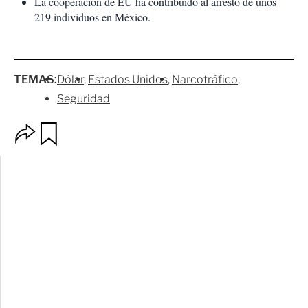
La cooperación de EU ha contribuido al arresto de unos
219 individuos en México.
TEMAS:
Dólar
Estados Unidos
Narcotráfico
Seguridad
O
G
p
u
c
a
i
r
o
d
n
a
e
r
s
d
e