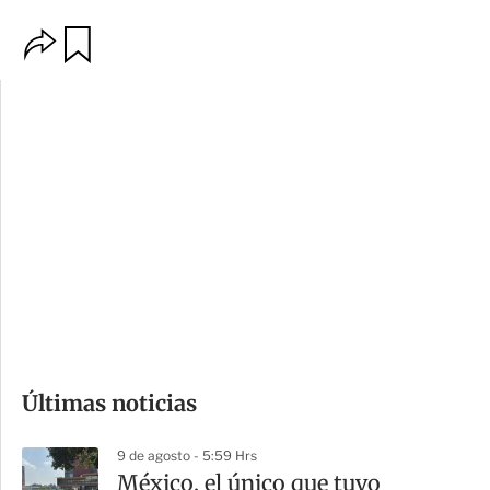
O
G
p
u
c
a
i
r
o
d
n
a
e
r
s
d
e
c
o
Últimas noticias
m
p
9 de agosto - 5:59 Hrs
a
México, el único que tuvo