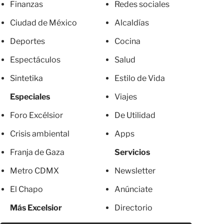
Finanzas
Redes sociales
Ciudad de México
Alcaldías
Deportes
Cocina
Espectáculos
Salud
Sintetika
Estilo de Vida
Especiales
Viajes
Foro Excélsior
De Utilidad
Crisis ambiental
Apps
Franja de Gaza
Servicios
Metro CDMX
Newsletter
El Chapo
Anúnciate
Más Excelsior
Directorio