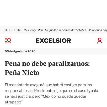
LO DE HOY:
México y Perú
Se jubilan 4 perros detectores
Jalapeños baj
E
x
M
I
c
e
n
n
e
i
09 de Agosto de 2026
ú
l
c
s
i
Pena no debe paralizarnos:
i
a
o
r
Peña Nieto
r
S
e
s
El mandatario aseguró que habrá castigo para los
i
responsables; el Presidente dijo que en el caso Iguala
ó
se hará justicia, pero “México no puede quedar
n
atrapado”