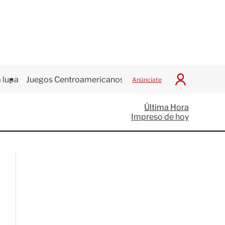
 lupa
Juegos Centroamericanos
Anúnciate
I
n
i
Última Hora
c
Impreso de hoy
i
a
r
S
e
s
i
ó
n