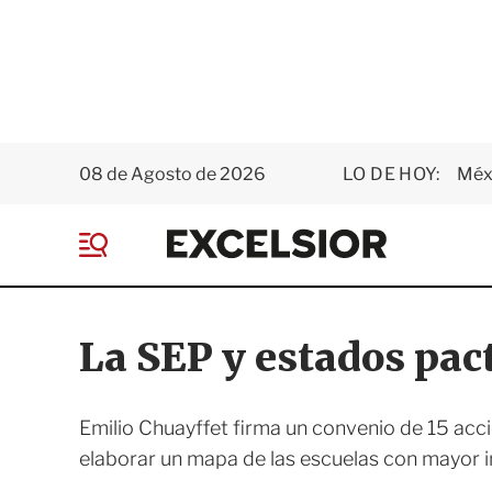
08 de Agosto de 2026
LO DE HOY:
Méxi
E
x
M
c
e
e
n
l
ú
s
La SEP y estados pac
i
o
r
Emilio Chuayffet firma un convenio de 15 ac
elaborar un mapa de las escuelas con mayor i