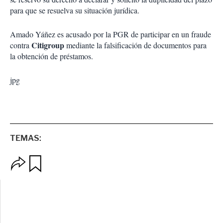
para que se resuelva su situación jurídica.
Amado Yáñez es acusado por la PGR de participar en un fraude
Citigroup
contra
mediante la falsificación de documentos para
la obtención de préstamos.
jpg
TEMAS:
O
G
p
u
c
a
i
r
o
d