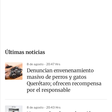
n
a
e
r
s
d
e
c
o
Últimas noticias
m
p
8 de agosto - 20:47 Hrs
a
Denuncian envenenamiento
r
masivo de perros y gatos
t
Querétaro; ofrecen recompensa
i
por el responsable
r
8 de agosto - 20:43 Hrs