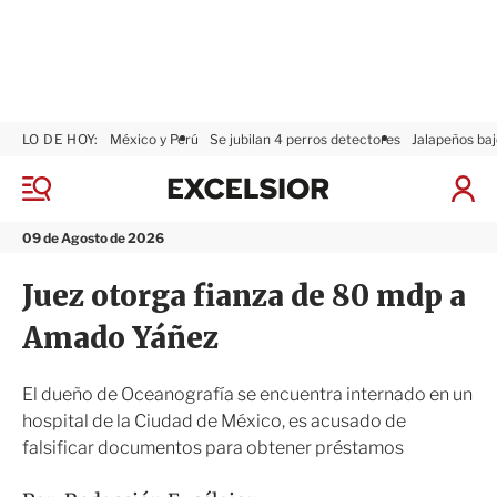
LO DE HOY:
México y Perú
Se jubilan 4 perros detectores
Jalapeños baj
E
x
M
I
c
e
n
n
e
i
09 de Agosto de 2026
ú
l
c
s
i
Juez otorga fianza de 80 mdp a
i
a
o
r
Amado Yáñez
r
S
e
s
El dueño de Oceanografía se encuentra internado en un
i
hospital de la Ciudad de México, es acusado de
ó
falsificar documentos para obtener préstamos
n