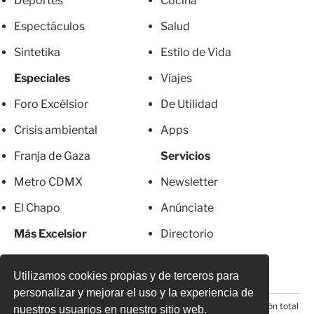
Deportes
Cocina
Espectáculos
Salud
Sintetika
Estilo de Vida
Especiales
Viajes
Foro Excélsior
De Utilidad
Crisis ambiental
Apps
Franja de Gaza
Servicios
Metro CDMX
Newsletter
El Chapo
Anúnciate
Más Excelsior
Directorio
Mujeres
Suscripciones
Utilizamos cookies propias y de terceros para
personalizar y mejorar el uso y la experiencia de
© 2026 Todos los derechos reservados. Prohibida la reproducción total
nuestros usuarios en nuestro sitio web.