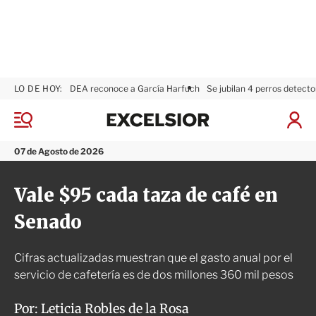
LO DE HOY:
DEA reconoce a García Harfuch
Se jubilan 4 perros detecto
E
x
M
I
c
e
n
n
e
i
07 de Agosto de 2026
ú
l
c
s
i
Vale $95 cada taza de café en
i
a
o
r
Senado
r
S
e
s
Cifras actualizadas muestran que el gasto anual por el
i
ó
servicio de cafetería es de dos millones 360 mil pesos
n
Por:
Leticia Robles de la Rosa