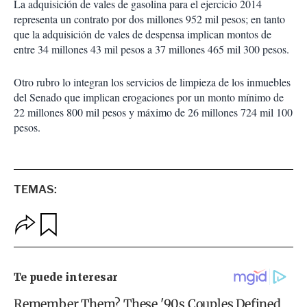
La adquisición de vales de gasolina para el ejercicio 2014
representa un contrato por dos millones 952 mil pesos; en tanto
que la adquisición de vales de despensa implican montos de
entre 34 millones 43 mil pesos a 37 millones 465 mil 300 pesos.
Otro rubro lo integran los servicios de limpieza de los inmuebles
del Senado que implican erogaciones por un monto mínimo de
22 millones 800 mil pesos y máximo de 26 millones 724 mil 100
pesos.
TEMAS:
O
G
p
u
c
a
i
r
o
d