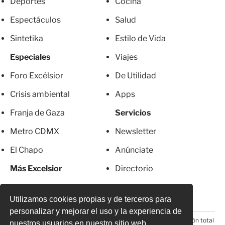
Deportes
Cocina
Espectáculos
Salud
Sintetika
Estilo de Vida
Especiales
Viajes
Foro Excélsior
De Utilidad
Crisis ambiental
Apps
Franja de Gaza
Servicios
Metro CDMX
Newsletter
El Chapo
Anúnciate
Más Excelsior
Directorio
Mujeres
Suscripciones
Utilizamos cookies propias y de terceros para
personalizar y mejorar el uso y la experiencia de
© 2026 Todos los derechos reservados. Prohibida la reproducción total
nuestros usuarios en nuestro sitio web.