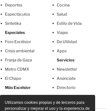
Deportes
Cocina
Espectáculos
Salud
Sintetika
Estilo de Vida
Especiales
Viajes
Foro Excélsior
De Utilidad
Crisis ambiental
Apps
Franja de Gaza
Servicios
Metro CDMX
Newsletter
El Chapo
Anúnciate
Más Excelsior
Directorio
Mujeres
Suscripciones
Utilizamos cookies propias y de terceros para
personalizar y mejorar el uso y la experiencia de