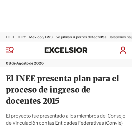
LO DE HOY:
México y Perú
Se jubilan 4 perros detectores
Jalapeños baj
E
x
M
I
c
e
n
n
e
i
08 de Agosto de 2026
ú
l
c
s
i
El INEE presenta plan para el
i
a
o
r
proceso de ingreso de
r
S
e
docentes 2015
s
i
ó
El proyecto fue presentado a los miembros del Consejo
n
de Vinculación con las Entidades Federativas (Convie)