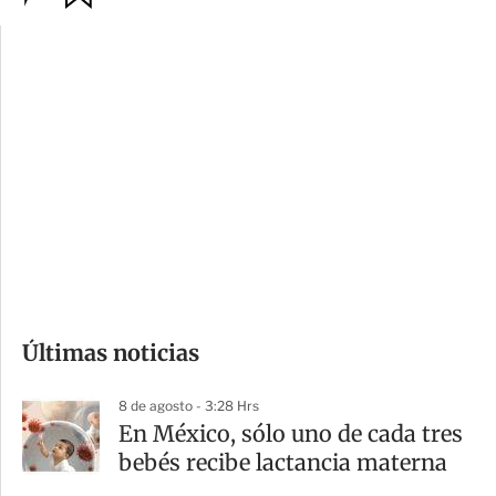
p
u
c
a
i
r
o
d
n
a
e
r
s
d
e
c
o
Últimas noticias
m
p
8 de agosto - 3:28 Hrs
a
En México, sólo uno de cada tres
r
bebés recibe lactancia materna
t