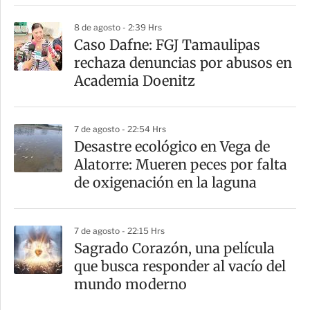
i
8 de agosto - 2:39 Hrs
r
Caso Dafne: FGJ Tamaulipas
rechaza denuncias por abusos en
Academia Doenitz
7 de agosto - 22:54 Hrs
Desastre ecológico en Vega de
Alatorre: Mueren peces por falta
de oxigenación en la laguna
7 de agosto - 22:15 Hrs
Sagrado Corazón, una película
que busca responder al vacío del
mundo moderno