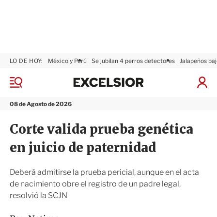
LO DE HOY:
México y Perú
Se jubilan 4 perros detectores
Jalapeños baj
E
x
M
I
c
e
n
n
e
i
08 de Agosto de 2026
ú
l
c
s
i
Corte valida prueba genética
i
a
o
r
en juicio de paternidad
r
S
e
s
Deberá admitirse la prueba pericial, aunque en el acta
i
de nacimiento obre el registro de un padre legal,
ó
resolvió la SCJN
n