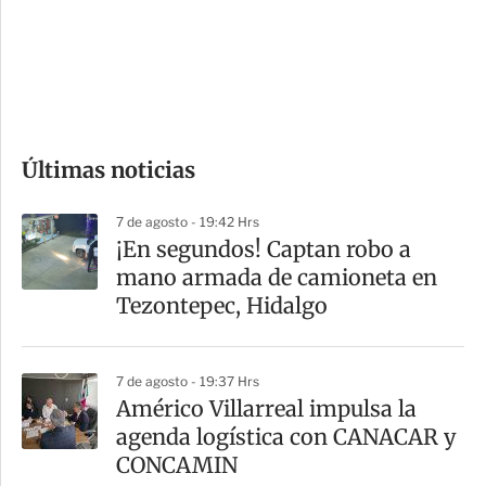
s
d
e
c
o
Últimas noticias
m
p
7 de agosto - 19:42 Hrs
a
¡En segundos! Captan robo a
r
mano armada de camioneta en
t
Tezontepec, Hidalgo
i
r
7 de agosto - 19:37 Hrs
Américo Villarreal impulsa la
agenda logística con CANACAR y
CONCAMIN