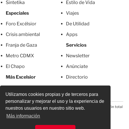
Sintetika
Estilo de Vida
Especiales
Viajes
Foro Excélsior
De Utilidad
Crisis ambiental
Apps
Franja de Gaza
Servicios
Metro CDMX
Newsletter
El Chapo
Anúnciate
Más Excelsior
Directorio
Mujeres
Suscripciones
Utilizamos cookies propias y de terceros para
personalizar y mejorar el uso y la experiencia de
© 2026 Todos los derechos reservados. Prohibida la reproducción total
nuestros usuarios en nuestro sitio web.
o parcial, incluyendo cualquier medio electrónico*
Más información