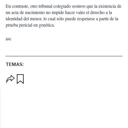
En contraste, otro tribunal colegiado sostuvo que la existencia de
un acta de nacimiento no impide hacer valer el derecho a la
identidad del menor, lo cual sólo puede respetarse a partir de la
prueba pericial en genética.
asc
TEMAS:
O
G
p
u
c
a
i
r
o
d
n
a
e
r