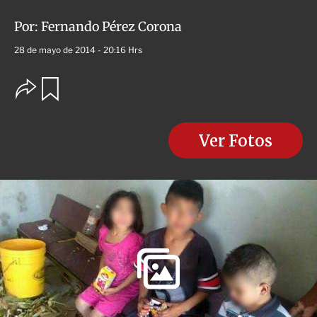
Por:
Fernando Pérez Corona
28 de mayo de 2014 - 20:16 Hrs
O
G
u
p
a
c
r
i
d
o
Ver Fotos
a
n
r
e
s
d
e
c
o
m
p
a
r
t
i