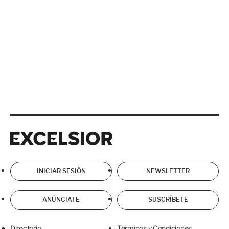
Excelsior
Excelsior
INICIAR SESIÓN
NEWSLETTER
ANÚNCIATE
SUSCRÍBETE
Directorio
Términos y Condiciones