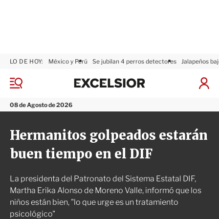
LO DE HOY:
México y Perú
Se jubilan 4 perros detectores
Jalapeños baj
E
x
M
I
c
e
n
n
e
i
08 de Agosto de 2026
ú
l
c
s
i
Hermanitos golpeados estarán
i
a
o
r
buen tiempo en el DIF
r
S
e
s
La presidenta del Patronato del Sistema Estatal DIF,
i
ó
Martha Erika Alonso de Moreno Valle, informó que los
n
niños están bien, "lo que urge es un tratamiento
psicológico"