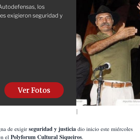
 Autodefensas, los
es exigieron seguridad y
Ver Fotos
seguridad y justicia
a de exigir
dio inicio este miércoles
Polyforum Cultural Siqueiros
en el
.