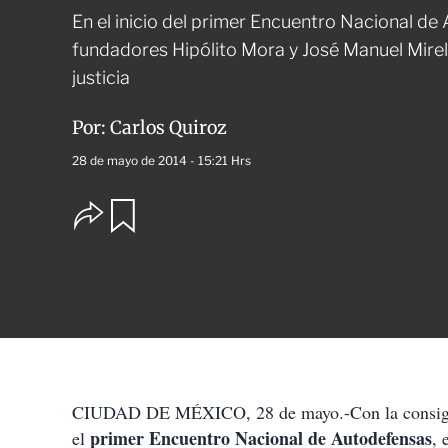
En el inicio del primer Encuentro Nacional de
fundadores Hipólito Mora y José Manuel Mirel
justicia
Por:
Carlos Quiroz
28 de mayo de 2014 - 15:21 Hrs
O
G
u
p
a
c
r
i
d
o
a
n
r
e
s
d
e
c
CIUDAD DE MÉXICO, 28 de mayo.-Con la consign
o
primer Encuentro Nacional de Autodefensas
el
m
, 