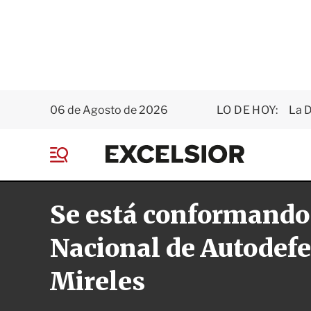
06 de Agosto de 2026
LO DE HOY:
La D
E
x
M
c
e
e
n
l
Se está conformando
ú
s
i
o
Nacional de Autodefe
r
Mireles