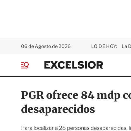
06 de Agosto de 2026
LO DE HOY:
La D
E
x
M
c
e
e
n
l
ú
s
PGR ofrece 84 mdp 
i
o
desaparecidos
r
Para localizar a 28 personas desaparecidas, 