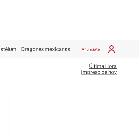
stélum
Dragones mexicanos
Juegos Centroamericanos
Anúnciate
I
n
i
Última Hora
c
Impreso de hoy
i
a
r
S
e
s
i
ó
n