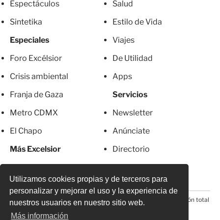
Espectáculos
Salud
Sintetika
Estilo de Vida
Especiales
Viajes
Foro Excélsior
De Utilidad
Crisis ambiental
Apps
Franja de Gaza
Servicios
Metro CDMX
Newsletter
El Chapo
Anúnciate
Más Excelsior
Directorio
Mujeres
Suscripciones
Utilizamos cookies propias y de terceros para
personalizar y mejorar el uso y la experiencia de
© 2026 Todos los derechos reservados. Prohibida la reproducción total
nuestros usuarios en nuestro sitio web.
o parcial, incluyendo cualquier medio electrónico*
Más información