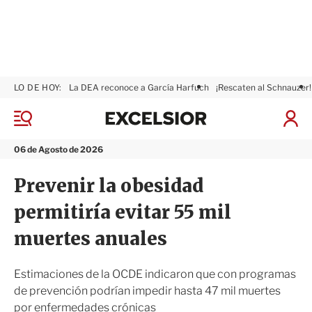
LO DE HOY:
La DEA reconoce a García Harfuch
¡Rescaten al Schnauzer!
E
x
M
I
c
e
n
n
e
i
06 de Agosto de 2026
ú
l
c
s
i
Prevenir la obesidad
i
a
o
r
permitiría evitar 55 mil
r
S
e
muertes anuales
s
i
ó
Estimaciones de la OCDE indicaron que con programas
n
de prevención podrían impedir hasta 47 mil muertes
por enfermedades crónicas