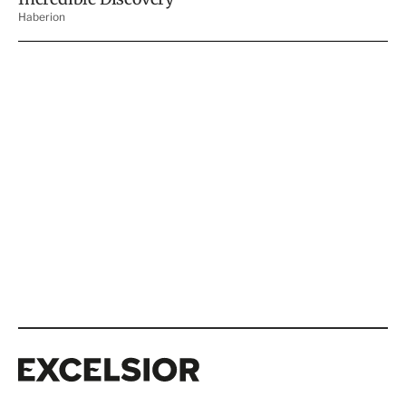
Excelsior
Excelsior