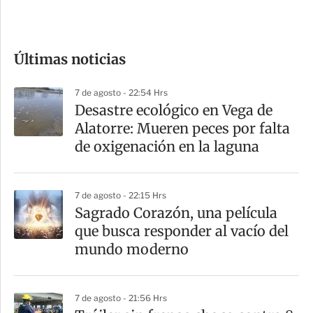
e
c
o
Últimas noticias
m
p
7 de agosto - 22:54 Hrs
a
Desastre ecológico en Vega de
r
Alatorre: Mueren peces por falta
t
de oxigenación en la laguna
i
r
7 de agosto - 22:15 Hrs
Sagrado Corazón, una película
que busca responder al vacío del
mundo moderno
7 de agosto - 21:56 Hrs