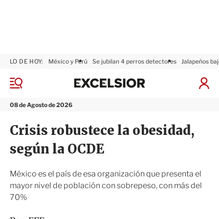
LO DE HOY:
México y Perú
Se jubilan 4 perros detectores
Jalapeños baj
E
x
M
I
c
e
n
n
e
i
08 de Agosto de 2026
ú
l
c
s
i
Crisis robustece la obesidad,
i
a
o
r
según la OCDE
r
S
e
s
México es el país de esa organización que presenta el
i
mayor nivel de población con sobrepeso, con más del
ó
70%
n